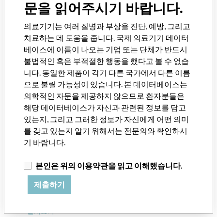
SynchroMed II Programmable
문을 읽어주시기 바랍니다.
Implantable Infusion Pump
의료기기는 여러 질병과 부상을 진단, 예방, 그리고
치료하는 데 도움을 줍니다. 국제 의료기기 데이터
모델명 / 제조번호(시리얼번호)
Model: 8637
베이스에 이름이 나오는 기업 또는 단체가 반드시
불법적인 혹은 부적절한 행동을 했다고 볼 수 없습
의료기기 분류등급
General Hospital and Personal Use Devices
니다. 동일한 제품이 각기 다른 국가에서 다른 이름
으로 불릴 가능성이 있습니다. 본 데이터베이스는
Manufacturer
Medtronic Inc.
의학적인 자문을 제공하지 않으므로 환자분들은
해당 데이터베이스가 자신과 관련된 정보를 담고
있는지, 그리고 그러한 정보가 자신에게 어떤 의미
를 갖고 있는지 알기 위해서는 전문의와 확인하시
데이터베이스 소개
기 바랍니다.
의료기기와 관련된 120,000 건의 리콜, 안전성 경고 및 현장 안전성
서한 및 제조업체와의 관계를 살펴보세요.
본인은 위의 이용약관을 읽고 이해했습니다.
FAQ
제출하기
데이터베이스 소개
연락처
출처표기