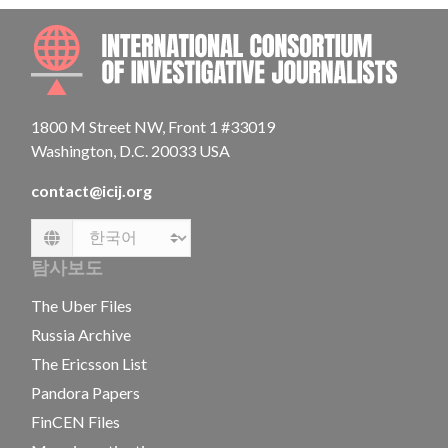
INTE
1800 M Street NW, Front 1 #33019
Washington, D.C. 20033 USA
contact@icij.org
Language
탐사보도
The Uber Files
Russia Archive
The Ericsson List
Pandora Papers
FinCEN Files