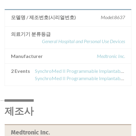
모델명 / 제조번호(시리얼번호)
Model:8637
의료기기 분류등급
General Hospital and Personal Use Devices
Manufacturer
Medtronic Inc.
2 Events
SynchroMed II Programmable Implantable Infusion Pump 에 대한 현장 안전성 서한
SynchroMed II Programmable Implantable Infusion Pump 에 대한 현장 안전성 서한
제조사
Medtronic Inc.