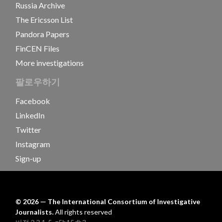
Russia Archive
The Ericsson List
Pandora Papers
FinCEN Files
More investigations
팔로우하기
Facebook
LinkedIn
Twitter
Instagram
Sign-up
©
2026
— The International Consortium of Investigative
Journalists.
All rights reserved