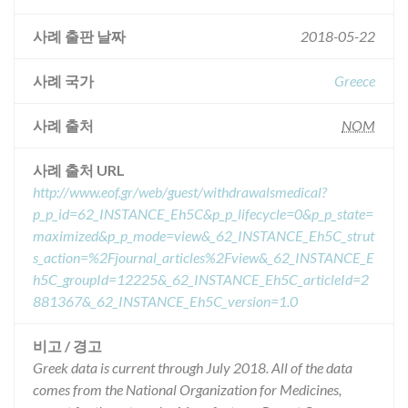
사례 출판 날짜
2018-05-22
사례 국가
Greece
사례 출처
NOM
사례 출처 URL
http://www.eof.gr/web/guest/withdrawalsmedical?
p_p_id=62_INSTANCE_Eh5C&p_p_lifecycle=0&p_p_state=
maximized&p_p_mode=view&_62_INSTANCE_Eh5C_strut
s_action=%2Fjournal_articles%2Fview&_62_INSTANCE_E
h5C_groupId=12225&_62_INSTANCE_Eh5C_articleId=2
881367&_62_INSTANCE_Eh5C_version=1.0
비고 / 경고
Greek data is current through July 2018. All of the data
comes from the National Organization for Medicines,