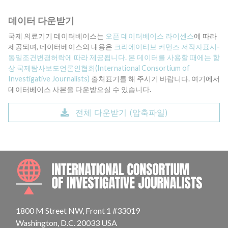
데이터 다운받기
국제 의료기기 데이터베이스는
오픈 데이터베이스 라이센스
에 따라
제공되며, 데이터베이스의 내용은
크리에이티브 커먼즈 저작자표시-
동일조건변경허락에 따라 제공됩니다. 본 데이터를 사용할 때에는 항
상
국제탐사보도언론인협회(International Consortium of
Investigative Journalists)
출처표기를 해 주시기 바랍니다. 여기에서
데이터베이스 사본을 다운받으실 수 있습니다.
전체 다운받기 (압축파일)
INTE
1800 M Street NW, Front 1 #33019
Washington, D.C. 20033 USA