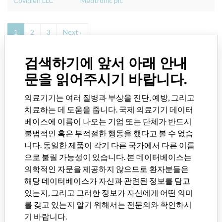
Covidien LLC
Medtronic plc
1
2
3
Next ›
검색하기에 앞서 아래 안내
데이터베이스 소개
문을 읽어주시기 바랍니다.
의료기기와 관련된 120,000 건의 리콜, 안전성 경고 및 현장 안전성
서한 및 제조업체와의 관계를 살펴보세요.
의료기기는 여러 질병과 부상을 진단, 예방, 그리고
FAQ
치료하는 데 도움을 줍니다. 국제 의료기기 데이터
데이터베이스 소개
베이스에 이름이 나오는 기업 또는 단체가 반드시
연락처
불법적인 혹은 부적절한 행동을 했다고 볼 수 없습
출처표기
니다. 동일한 제품이 각기 다른 국가에서 다른 이름
으로 불릴 가능성이 있습니다. 본 데이터베이스는
최신기사 이메일로 받아보기
의학적인 자문을 제공하지 않으므로 환자분들은
해당 데이터베이스가 자신과 관련된 정보를 담고
구독하기
있는지, 그리고 그러한 정보가 자신에게 어떤 의미
를 갖고 있는지 알기 위해서는 전문의와 확인하시
기 바랍니다.