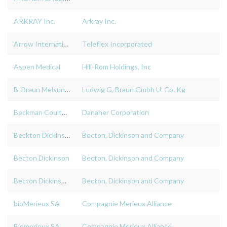
ARKRAY Inc.
Arkray Inc.
Arrow International Inc.
Teleflex Incorporated
Aspen Medical
Hill-Rom Holdings, Inc
B. Braun Melsungen AG
Ludwig G. Braun Gmbh U. Co. Kg
Beckman Coulter, Inc.
Danaher Corporation
Beckton Dickinson
Becton, Dickinson and Company
Becton Dickinson
Becton, Dickinson and Company
Becton Dickinson And Company Limited
Becton, Dickinson and Company
bioMerieux SA
Compagnie Merieux Alliance
Biomerieux SA
Compagnie Merieux Alliance