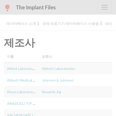
The Implant Files
데이터베이스 소개
국제 의료기기 데이터베이스 사용법
데이터
제조사
이름
모회사
Abbot Laboratories
Abbott Laboratories
Abbott Medical Optics (AMO) Inc.
Johnson & Johnson
Alcon Laboratories Inc.
Novartis Ag
ANADOLU TIP TEKNO.ÜRETİM PAZ.İTH İHRTİC SAN AŞ
ARCHEM SAĞLIK SANAYİ TİCARET LİMİTED ŞİRKETİ