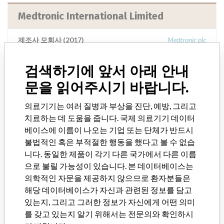
Medtronic International Limited
제조사 모회사 (2017)
Medtronic plc
제조사 의견
검색하기에 앞서 아래 안내
“If our surveillance systems identify a potential performance issue,
our personnel promptly evaluate the problem, including, when
문을 읽어주시기 바랍니다.
appropriate, conducting root cause investigations and internal
testing to assess whether the product continues to meet
의료기기는 여러 질병과 부상을 진단, 예방, 그리고
specifications and defined performance criteria,” Medtronic told
치료하는 데 도움을 줍니다. 국제 의료기기 데이터
ICIJ in a statement. “In some cases, based on this evaluation,
베이스에 이름이 나오는 기업 또는 단체가 반드시
Medtronic may determine that a recall is necessary.” The company
불법적인 혹은 부적절한 행동을 했다고 볼 수 없습
said that it communicates with healthcare providers and/or
니다. 동일한 제품이 각기 다른 국가에서 다른 이름
patients and provide recommendations to address such issues.
으로 불릴 가능성이 있습니다. 본 데이터베이스는
Medtronic noted that these communications can include letters,
의학적인 자문을 제공하지 않으므로 환자분들은
emails, calls, press releases, physician notifications and social media
postings, as well as informing the FDA and other regulators of the
해당 데이터베이스가 자신과 관련된 정보를 담고
actions.
있는지, 그리고 그러한 정보가 자신에게 어떤 의미
를 갖고 있는지 알기 위해서는 전문의와 확인하시
Source
HSAHSA