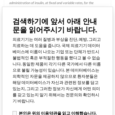
administration of insulin, at fixed and variable rates, for the
treatment of diabetes mellitus in people who need insulin. In
addition, the system is indicated to perform a continuous or periodic
control of glucose levels in the fluid under the skin, as well as to
검색하기에 앞서 아래 안내
detect possible episodes of high and low glucose. When a sensor and
문을 읽어주시기 바랍니다.
a transmitter are used, the pump displays continuous glucose values
from the sensor and stores these data so that they can be analyzed
의료기기는 여러 질병과 부상을 진단, 예방, 그리고
in order to track the patterns and improve the treatment of
치료하는 데 도움을 줍니다. 국제 의료기기 데이터
diabetes. These data can be downloaded to a PC to analyze the
베이스에 이름이 나오는 기업 또는 단체가 반드시
historical glucose values. The continuous glucose sensor values
provided by the 640G DE MINIMED system should not be used
불법적인 혹은 부적절한 행동을 했다고 볼 수 없습
directly to make adjustments in therapy, but rather provide an
니다. 동일한 제품이 각기 다른 국가에서 다른 이름
indication that confirmation may be necessary. by digital puncture.
으로 불릴 가능성이 있습니다. 본 데이터베이스는
All therapy settings should be based on the measurements obtained
의학적인 자문을 제공하지 않으므로 환자분들은
with a blood glucose monitor and not with the value shown by the
해당 데이터베이스가 자신과 관련된 정보를 담고
pump.
있는지, 그리고 그러한 정보가 자신에게 어떤 의미
를 갖고 있는지 알기 위해서는 전문의와 확인하시
기 바랍니다.
데이터베이스 소개
본인은 위의 이용약관을 읽고 이해했습니다.