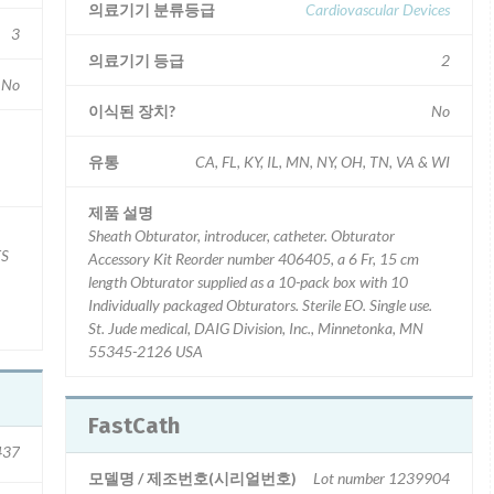
의료기기 분류등급
Cardiovascular Devices
3
의료기기 등급
2
No
이식된 장치?
No
유통
CA, FL, KY, IL, MN, NY, OH, TN, VA & WI
제품 설명
Sheath Obturator, introducer, catheter. Obturator
Accessory Kit Reorder number 406405, a 6 Fr, 15 cm
length Obturator supplied as a 10-pack box with 10
Individually packaged Obturators. Sterile EO. Single use.
St. Jude medical, DAIG Division, Inc., Minnetonka, MN
55345-2126 USA
FastCath
437
모델명 / 제조번호(시리얼번호)
Lot number 1239904