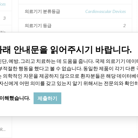
ices
의료기기 분류등급
Cardiovascular Devices
3
의료기기 등급
2
No
이식된 장치?
No
de.
아래 안내문을 읽어주시기 바랍니다.
유통
Nationwide.
단, 예방, 그리고 치료하는 데 도움을 줍니다. 국제 의료기기 데
re
부적절한 행동을 했다고 볼 수 없습니다. 동일한 제품이 각기 다른
제품 설명
FastCath Transseptal Catheter Introducers with
는 의학적인 자문을 제공하지 않으므로 환자분들은 해당 데이터베
Hemostasis Valve, DAIG division of St. Jude Medical,
 자신에게 어떤 의미를 갖고 있는지 알기 위해서는 전문의와 확인
Minnetonka, MN, consists of a radiopaque sheath and
dilator; Product # 406850.
 이해했습니다.
제출하기
Lot number range: 1169725 to 1181488 EXPANDED RECALL additional lot num