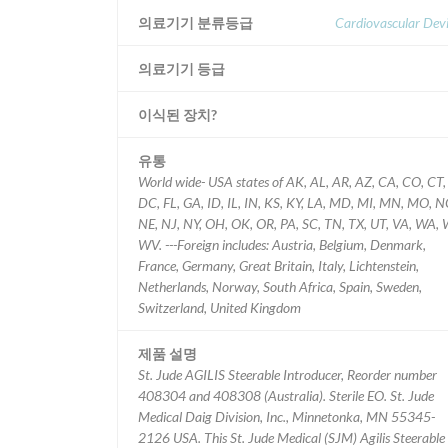
의료기기 분류등급
Cardiovascular Dev
의료기기 등급
이식된 장치?
유통
World wide- USA states of AK, AL, AR, AZ, CA, CO, CT,
DC, FL, GA, ID, IL, IN, KS, KY, LA, MD, MI, MN, MO, NC,
NE, NJ, NY, OH, OK, OR, PA, SC, TN, TX, UT, VA, WA, 
WV. ---Foreign includes: Austria, Belgium, Denmark,
France, Germany, Great Britain, Italy, Lichtenstein,
Netherlands, Norway, South Africa, Spain, Sweden,
Switzerland, United Kingdom
제품 설명
St. Jude AGILIS Steerable Introducer, Reorder number
408304 and 408308 (Australia). Sterile EO. St. Jude
Medical Daig Division, Inc., Minnetonka, MN 55345-
2126 USA. This St. Jude Medical (SJM) Agilis Steerable