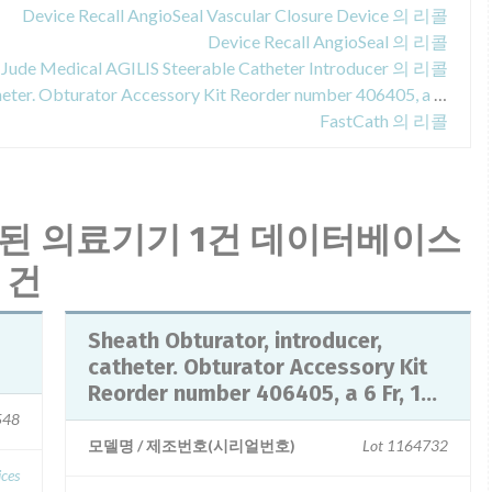
Device Recall AngioSeal Vascular Closure Device 의 리콜
Device Recall AngioSeal 의 리콜
. Jude Medical AGILIS Steerable Catheter Introducer 의 리콜
Sheath Obturator, introducer, catheter. Obturator Accessory Kit Reorder number 406405, a 6 Fr, 15 cm length Obturator supplied as a 10-pack box with 10 Individually packaged Obturators. Sterile EO. Single use. St. Jude medical, DAIG Division, Inc., Minnetonka, MN 55345-2126 USA 의 리콜
FastCath 의 리콜
된 의료기기 1건 데이터베이스
 건
Sheath Obturator, introducer,
catheter. Obturator Accessory Kit
Reorder number 406405, a 6 Fr, 1...
548
모델명 / 제조번호(시리얼번호)
Lot 1164732
ices