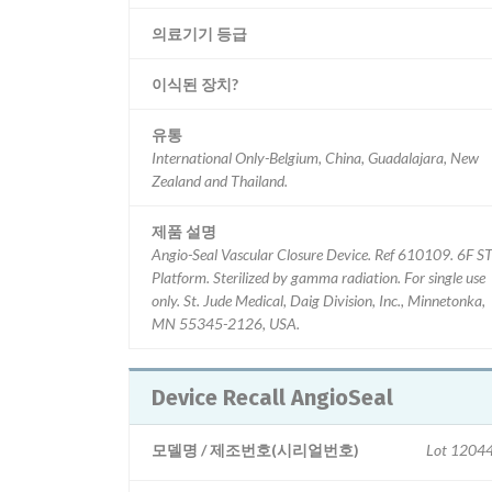
의료기기 등급
이식된 장치?
유통
International Only-Belgium, China, Guadalajara, New
Zealand and Thailand.
제품 설명
Angio-Seal Vascular Closure Device. Ref 610109. 6F STS
Platform. Sterilized by gamma radiation. For single use
only. St. Jude Medical, Daig Division, Inc., Minnetonka,
MN 55345-2126, USA.
Device Recall AngioSeal
모델명 / 제조번호(시리얼번호)
Lot 1204