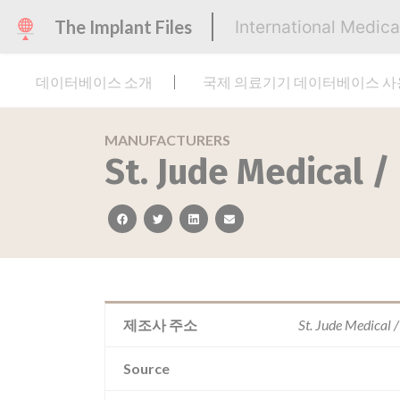
The Implant Files
International Medic
데이터베이스 소개
국제 의료기기 데이터베이스 
MANUFACTURERS
St. Jude Medical /
facebook
twitter
linkedin
email
제조사 주소
St. Jude Medical
Source