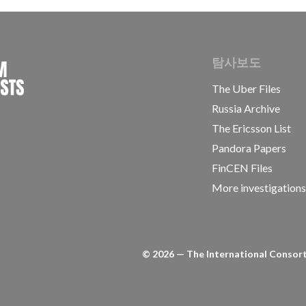
INTERNATIONAL CONSORTIUM OF INVESTIGAT
탐사보도
The Uber Files
Russia Archive
The Ericsson List
Pandora Papers
FinCEN Files
More investigation
©
2026
— The International Consorti