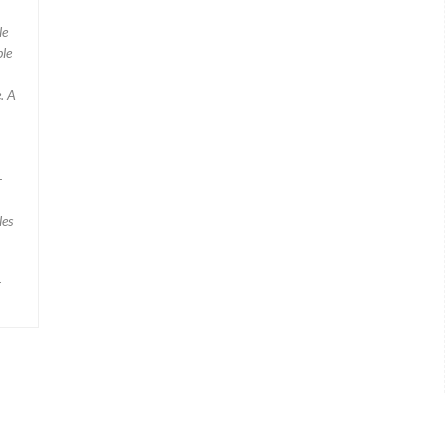
le
 A
-