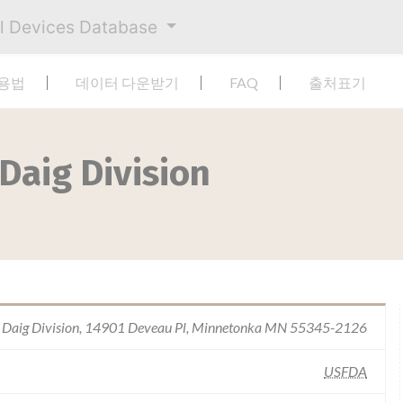
al Devices Database
사용법
데이터 다운받기
FAQ
출처표기
 Daig Division
 / Daig Division, 14901 Deveau Pl, Minnetonka MN 55345-2126
USFDA