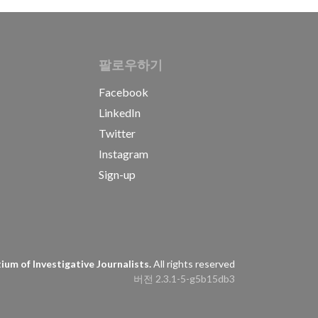
IVE JOURNALISTS
팔로우하기
Facebook
LinkedIn
Twitter
Instagram
Sign-up
s
um of Investigative Journalists.
All rights reserved
버전 2.3.1-5-g5b15db3