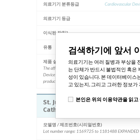
의료기기 분류등급
Cardiovascular Dev
의료기기 등급
이식된 장치?
유통
Nationwi
검색하기에 앞서 
의료기기는 여러 질병과 부상을 진
제품 설명
The affected device is labeled Angio-Seal Vascular Closu
는 단체가 반드시 불법적인 혹은 
Device 6F VIP Platform, model 610130. The recalled
성이 있습니다. 본 데이터베이스
product is the 6 French model size.
고 있는지, 그리고 그러한 정보가
본인은 위의 이용약관을 읽고
St. Jude Medical AGILIS Steerable
Catheter Introducer
모델명 / 제조번호(시리얼번호)